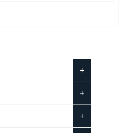
+
+
+