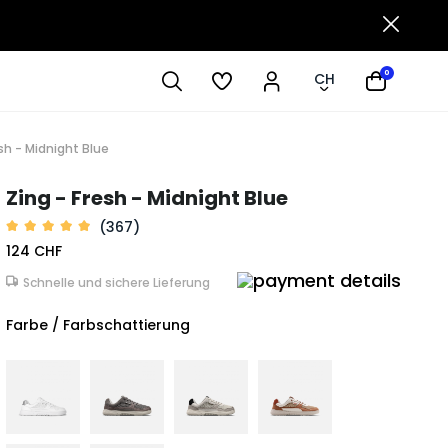
0
CH
sh - Midnight Blue
Zing - Fresh - Midnight Blue
(367)
124 CHF
Schnelle und sichere Lieferung
Farbe / Farbschattierung