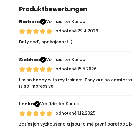
Produktbewertungen
Barbora
Verifizierter Kunde
Hodnotené
29.4.2026
Boty sedí, spokojenost :)
Siobhan
Verifizierter Kunde
Hodnotené
15.5.2026
I’m so happy with my trainers. They are so comforta
Is so impressive!
Lenka
Verifizierter Kunde
Hodnotené
1.12.2025
Zatím jen vyzkoušeno a jsou to mé první barefoot, b