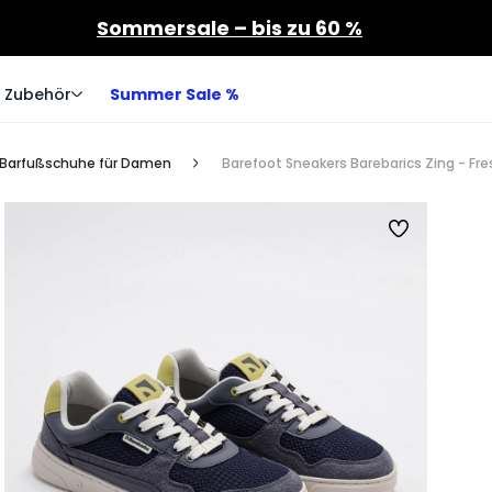
Sommersale – bis zu 60 %
Zubehör
Summer Sale %
Barfußschuhe für Damen
Barefoot Sneakers Barebarics Zing - Fre