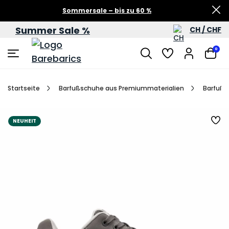
Sommersale – bis zu 60 %
Summer Sale %
CH / CHF
0
Startseite
Barfußschuhe aus Premiummaterialien
Barfußs
NEUHEIT