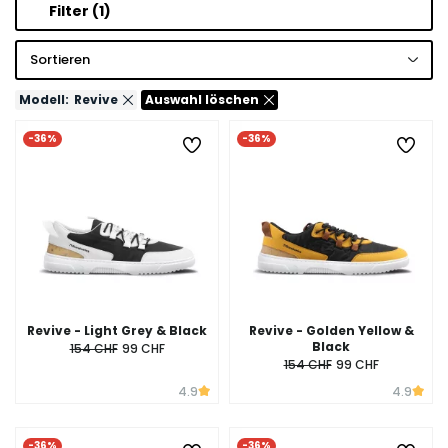
Filter
(1)
Sortieren
Modell:
Revive
Auswahl löschen
-36%
-36%
Revive - Light Grey & Black
Revive - Golden Yellow &
Black
154 CHF
99 CHF
154 CHF
99 CHF
4.9
4.9
-36%
-36%