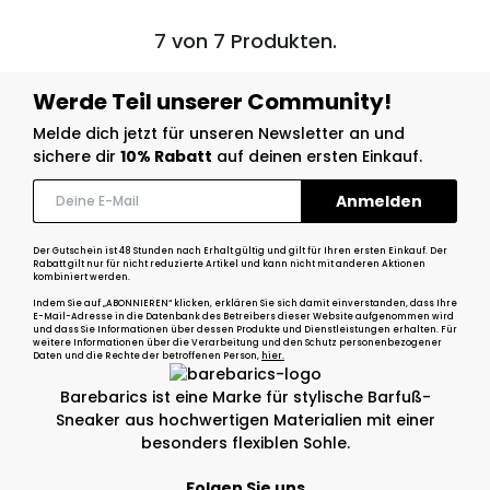
7 von 7 Produkten.
Werde Teil unserer Community!
Melde dich jetzt für unseren Newsletter an und
sichere dir
10% Rabatt
auf deinen ersten Einkauf.
Der Gutschein ist 48 Stunden nach Erhalt gültig und gilt für Ihren ersten Einkauf. Der
Rabatt gilt nur für nicht reduzierte Artikel und kann nicht mit anderen Aktionen
kombiniert werden.
Indem Sie auf „ABONNIEREN“ klicken, erklären Sie sich damit einverstanden, dass Ihre
E-Mail-Adresse in die Datenbank des Betreibers dieser Website aufgenommen wird
und dass Sie Informationen über dessen Produkte und Dienstleistungen erhalten. Für
weitere Informationen über die Verarbeitung und den Schutz personenbezogener
Daten und die Rechte der betroffenen Person,
hier.
Barebarics ist eine Marke für stylische Barfuß-
Sneaker aus hochwertigen Materialien mit einer
besonders flexiblen Sohle.
Folgen Sie uns