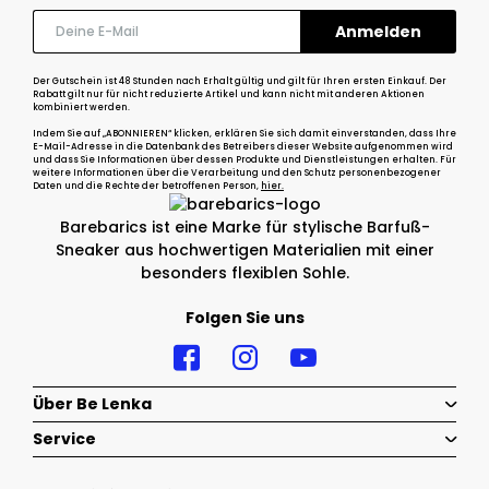
Der Gutschein ist 48 Stunden nach Erhalt gültig und gilt für Ihren ersten Einkauf. Der
Rabatt gilt nur für nicht reduzierte Artikel und kann nicht mit anderen Aktionen
kombiniert werden.
Indem Sie auf „ABONNIEREN“ klicken, erklären Sie sich damit einverstanden, dass Ihre
E-Mail-Adresse in die Datenbank des Betreibers dieser Website aufgenommen wird
und dass Sie Informationen über dessen Produkte und Dienstleistungen erhalten. Für
weitere Informationen über die Verarbeitung und den Schutz personenbezogener
Daten und die Rechte der betroffenen Person,
hier.
Barebarics ist eine Marke für stylische Barfuß-
Sneaker aus hochwertigen Materialien mit einer
besonders flexiblen Sohle.
Folgen Sie uns
Über Be Lenka
Service