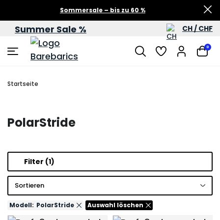
Sommersale – bis zu 60 %
Summer Sale %
CH / CHF
0
Startseite
PolarStride
Filter
(1)
Sortieren
Modell:
PolarStride
Auswahl löschen