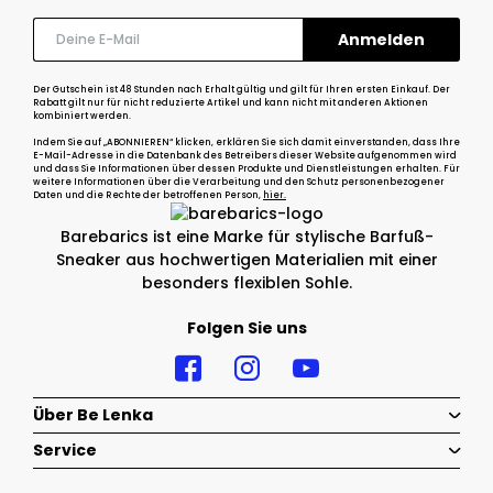
Der Gutschein ist 48 Stunden nach Erhalt gültig und gilt für Ihren ersten Einkauf. Der
Rabatt gilt nur für nicht reduzierte Artikel und kann nicht mit anderen Aktionen
kombiniert werden.
Indem Sie auf „ABONNIEREN“ klicken, erklären Sie sich damit einverstanden, dass Ihre
E-Mail-Adresse in die Datenbank des Betreibers dieser Website aufgenommen wird
und dass Sie Informationen über dessen Produkte und Dienstleistungen erhalten. Für
weitere Informationen über die Verarbeitung und den Schutz personenbezogener
Daten und die Rechte der betroffenen Person,
hier.
Barebarics ist eine Marke für stylische Barfuß-
Sneaker aus hochwertigen Materialien mit einer
besonders flexiblen Sohle.
Folgen Sie uns
Über Be Lenka
Service