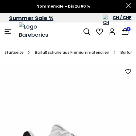
Sommersale – bis zu 60 %
Summer Sale %
CH / CHF
0
Startseite
Barfußschuhe aus Premiummaterialien
Barfußs